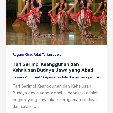
Ragam Khas Adat Tarian Jawa
Tari Serimpi Keanggunan dan
Kehalusan Budaya Jawa yang Abadi
Leave a Comment
/
Ragam Khas Adat Tarian Jawa
/
admin
Tari Serimpi Keanggunan dan Kehalusan
Budaya Jawa yang Abadi – Indonesia adalah
negara yang kaya akan keragaman budaya.
dan salah […]