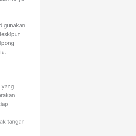
 digunakan
Meskipun
aipong
ia.
a yang
gerakan
tiap
ak tangan