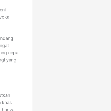
eni
 vokal
gendang
ngat
yang cepat
rgi yang
utkan
n khas
k hanya