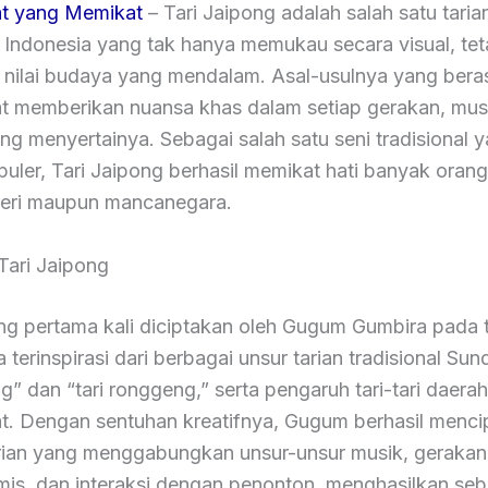
t yang Memikat
– Tari Jaipong adalah salah satu taria
l Indonesia yang tak hanya memukau secara visual, tet
 nilai budaya yang mendalam. Asal-usulnya yang beras
t memberikan nuansa khas dalam setiap gerakan, mus
g menyertainya. Sebagai salah satu seni tradisional 
uler, Tari Jaipong berhasil memikat hati banyak orang,
eri maupun mancanegara.
Tari Jaipong
ong pertama kali diciptakan oleh Gugum Gumbira pada 
a terinspirasi dari berbagai unsur tarian tradisional Sun
ng” dan “tari ronggeng,” serta pengaruh tari-tari daerah
t. Dengan sentuhan kreatifnya, Gugum berhasil menci
rian yang menggabungkan unsur-unsur musik, gerakan
mis, dan interaksi dengan penonton, menghasilkan se