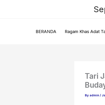
Skip
Se
to
content
BERANDA
Ragam Khas Adat Ta
Tari 
Buday
By
admin
/
J