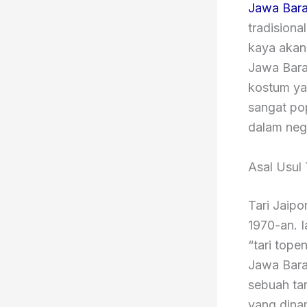
Jawa Bara
tradisiona
kaya akan
Jawa Bara
kostum yan
sangat pop
dalam neg
Asal Usul 
Tari Jaip
1970-an. I
“tari tope
Jawa Bara
sebuah ta
yang dina