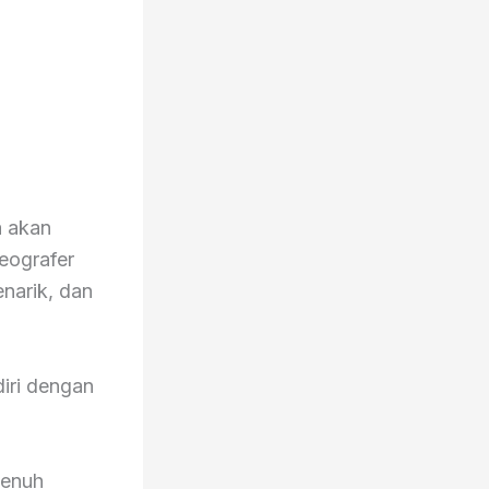
a akan
reografer
enarik, dan
iri dengan
penuh