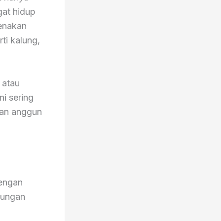
at hidup
enakan
ti kalung,
 atau
ni sering
san anggun
dengan
bungan