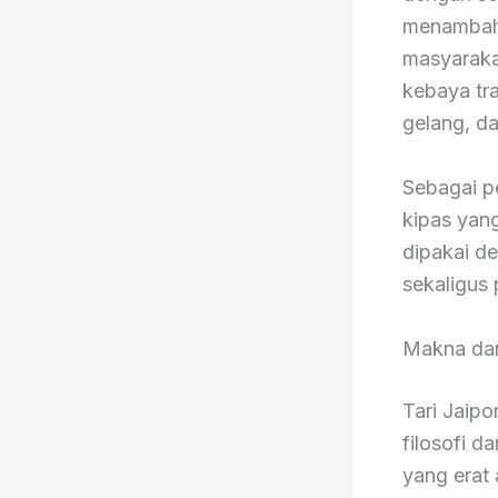
menambah 
masyaraka
kebaya tra
gelang, da
Sebagai p
kipas yang
dipakai d
sekaligus 
Makna dan
Tari Jaipo
filosofi 
yang erat 