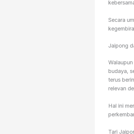
kebersama
Secara um
kegembira
Jaipong d
Walaupun T
budaya, se
terus beri
relevan d
Hal ini m
perkemban
Tari Jaip