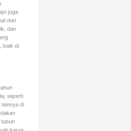
n
api juga
al dari
ik, dan
yang
 baik di
tahun
da, seperti
 lainnya di
ptakan
 tubuh
buah karya