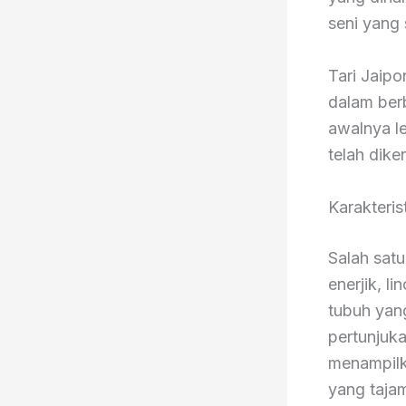
seni yang 
Tari Jaipo
dalam ber
awalnya le
telah dike
Karakteris
Salah satu
enerjik, l
tubuh yan
pertunjuk
menampilk
yang taja