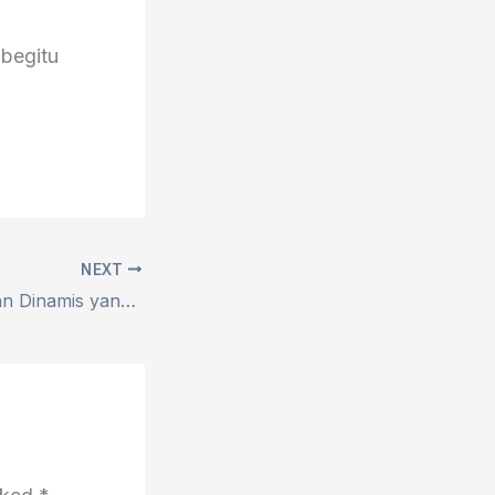
begitu
NEXT
Tari Piring Gerakan Dinamis yang Mencerminkan Kekayaan Budaya Minangkabau