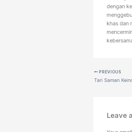
dengan ke
menggebu,
khas dan m
mencermink
kebersama
PREVIOUS
Leave 